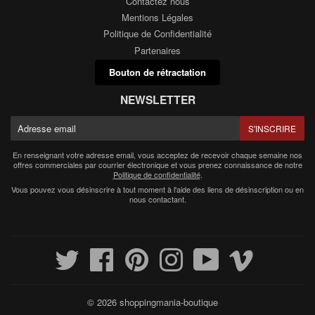
Contactez nous
Mentions Légales
Politique de Confidentialité
Partenaires
Bouton de rétractation
NEWSLETTER
E-
S'INSCRIRE
mail
En renseignant votre adresse email, vous acceptez de recevoir chaque semaine nos
offres commerciales par courrier électronique et vous prenez connaissance de notre
Politique de confidentialité
.
Vous pouvez vous désinscrire à tout moment à l'aide des liens de désinscription ou en
nous contactant.
Twitter
Facebook
Pinterest
Instagram
YouTube
Vimeo
© 2026
shoppingmania-boutique