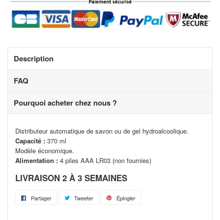
Description
FAQ
Pourquoi acheter chez nous ?
Distributeur automatique de savon ou de gel hydroalcoolique.
Capacité :
370 ml
Modèle économique.
Alimentation :
4 piles AAA LR03 (non fournies)
LIVRAISON 2 À 3 SEMAINES
Partager
Partager
Tweeter
Tweeter
Épingler
Épingler
sur
sur
sur