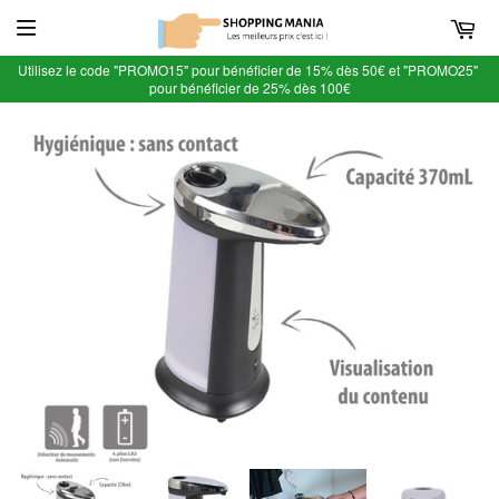
Utilisez le code "PROMO15" pour bénéficier de 15% dès 50€ et "PROMO25"
pour bénéficier de 25% dès 100€