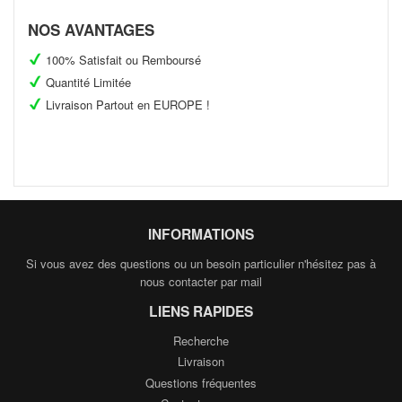
Facebook
Twitter
Pinterest
NOS AVANTAGES
100% Satisfait ou Remboursé
Quantité Limitée
Livraison Partout en EUROPE !
INFORMATIONS
Si vous avez des questions ou un besoin particulier n'hésitez pas à
nous contacter par mail
LIENS RAPIDES
Recherche
Livraison
Questions fréquentes