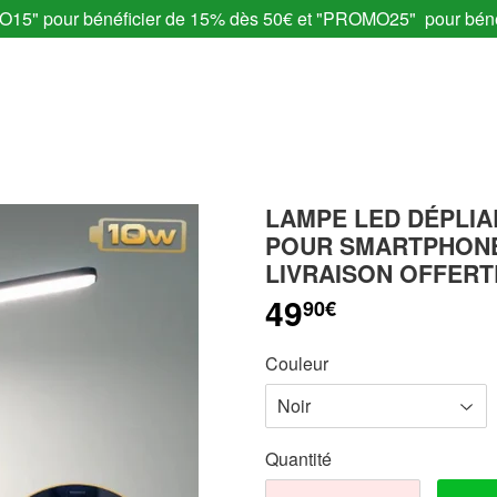
MO15" pour bénéficier de 15% dès 50€ et "PROMO25" pour béné
LAMPE LED DÉPLIA
POUR SMARTPHONE 
LIVRAISON OFFERT
49
90€
Couleur
Quantité