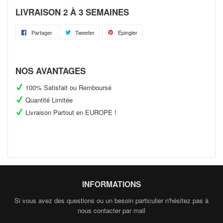
LIVRAISON 2 À 3 SEMAINES
Partager
Partager
Tweeter
Tweeter
Épingler
Épingler
sur
sur
sur
Facebook
Twitter
Pinterest
NOS AVANTAGES
100% Satisfait ou Remboursé
Quantité Limitée
Livraison Partout en EUROPE !
INFORMATIONS
Si vous avez des questions ou un besoin particulier n'hésitez pas à
nous contacter par mail